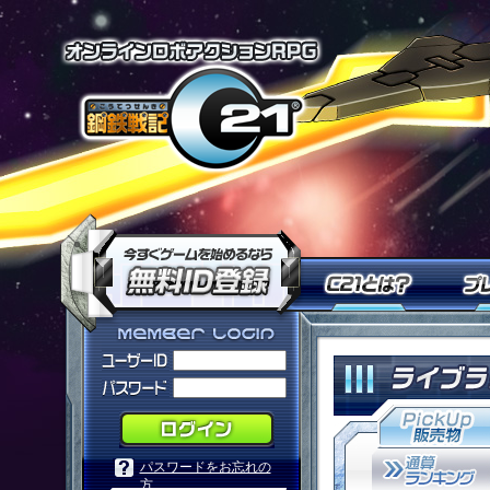
オンラインロ
今すぐ「鋼鉄戦記Ｃ２１」を
Ｃ２１
「鋼鉄戦記Ｃ２１」メンバーログ
パスワードをお忘れの
方