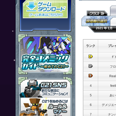
「鋼鉄戦記Ｃ２１」ゲームダウン
2021 年 1
ランク
プレ
ﾀﾞ
フロ
Real
「鋼鉄戦記Ｃ２１」ＳＮＳ
4
feel
5
あい
「鋼鉄戦記Ｃ２１」ルール＆マ
6
デメジエ
7
ナン