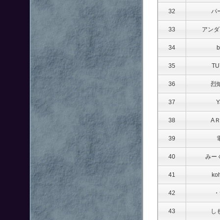
32
パー
33
アンダ
34
b
35
TU
36
烈
37
Y
38
AＲ
39
40
みーく
41
ko
42
・
43
し