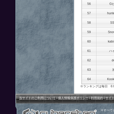
56
G
57
hunt
58
S
59
Sno
60
kabi
61
ハ
62
d
63
64
Kook
※ランキングは毎日 6:
当サイトのご利用について
|
個人情報保護ポリシー
|
利用規約
|
サイ
※すべて