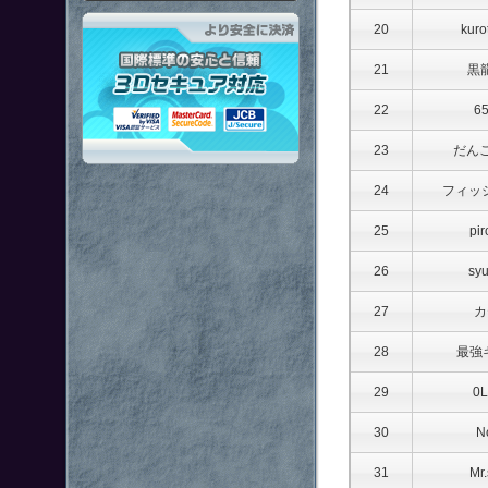
「鋼鉄戦記Ｃ２１」はより安全
20
kuro
21
黒
22
6
23
だんご
24
フィッ
25
pir
26
sy
27
カ
28
最強
29
0
30
N
31
Mr