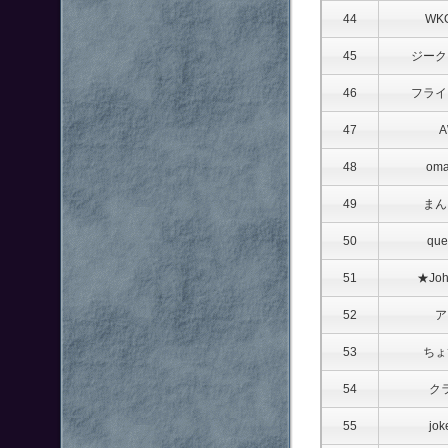
44
WK
45
ジーク
46
フライ
47
A
48
om
49
まん
50
que
51
★Jo
52
ア
53
ちょ
54
ク
55
jok