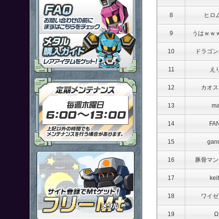
「鋼鉄戦記Ｃ２１」ＦＡＱ
8
ヒロ
9
うはｗｗ
メタル購入ガイドはこちらから
10
ドラゴン
11
え
定期メンテナンス 毎週木曜日6
12
カオス
13
ma
14
FA
15
gan
ポイント感覚で有料通貨をゲット
16
豚骨マン
17
kei
18
ワイゼ
19
Ω