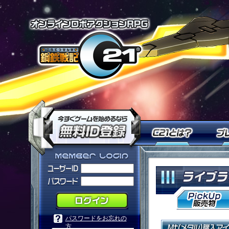
オンラインロ
今すぐ「鋼鉄戦記Ｃ２１」を
Ｃ２１
「鋼鉄戦記Ｃ２１」メンバーログ
パスワードをお忘れの
方