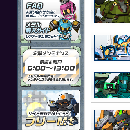
「鋼鉄戦記Ｃ２１」ＦＡＱ
メタル購入ガイドはこちらから
定期メンテナンス 毎週木曜日6
ポイント感覚で有料通貨をゲット