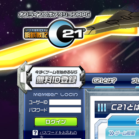
オンラインロ
今すぐ「鋼鉄戦記Ｃ２１」を
Ｃ２１
「鋼鉄戦記Ｃ２１」メンバーログ
パスワードをお忘れの
方