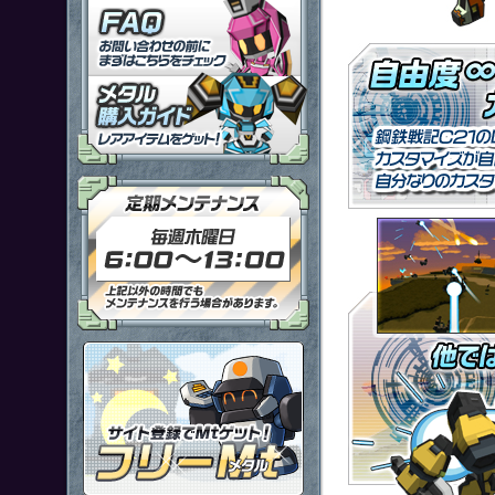
「鋼鉄戦記Ｃ２１」ＦＡＱ
メタル購入ガイドはこちらから
定期メンテナンス 毎週木曜日6
ポイント感覚で有料通貨をゲット