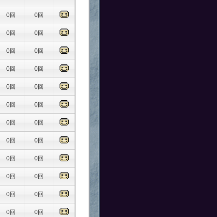
0回
0回
0回
0回
0回
0回
0回
0回
スを行う場合があります。
0回
0回
0回
0回
0回
0回
0回
0回
0回
0回
0回
0回
0回
0回
0回
0回