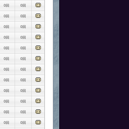
0回
0回
0回
0回
0回
0回
0回
0回
0回
0回
0回
0回
0回
0回
0回
0回
0回
0回
0回
0回
0回
0回
0回
0回