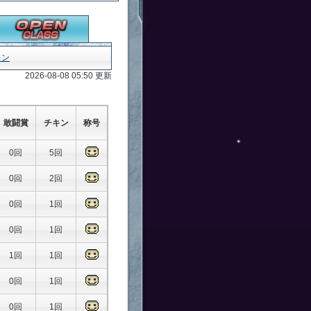
キン
2026-08-08 05:50 更新
敢闘賞
チキン
称号
0回
5回
0回
2回
0回
1回
0回
1回
1回
1回
0回
1回
0回
1回