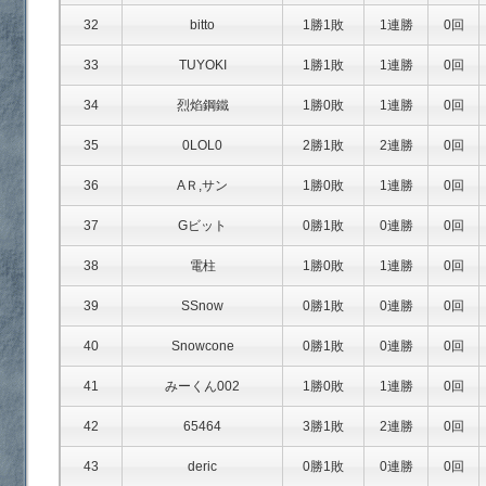
32
bitto
1勝1敗
1連勝
0回
33
TUYOKI
1勝1敗
1連勝
0回
34
烈焰鋼鐵
1勝0敗
1連勝
0回
35
0LOL0
2勝1敗
2連勝
0回
36
AＲ,サン
1勝0敗
1連勝
0回
37
Gビット
0勝1敗
0連勝
0回
38
電柱
1勝0敗
1連勝
0回
39
SSnow
0勝1敗
0連勝
0回
40
Snowcone
0勝1敗
0連勝
0回
41
みーくん002
1勝0敗
1連勝
0回
42
65464
3勝1敗
2連勝
0回
43
deric
0勝1敗
0連勝
0回