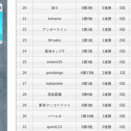
「鋼鉄戦記Ｃ２１」はより安全に決済できる3Dセキュア対応
20
湊斗
0勝3敗
0連勝
0回
21
kohama
1勝0敗
1連勝
0回
22
アンダーライン
1勝1敗
1連勝
0回
23
Mr.sabo
1勝1敗
1連勝
0回
24
最強キング3
2勝1敗
1連勝
0回
25
omaruOO
1勝3敗
1連勝
0回
26
gandamgx
6勝13敗
2連勝
1回
27
kabipoteto
0勝1敗
0連勝
0回
28
黒龍覇魔
3勝6敗
2連勝
0回
29
豚骨マンゴーファイ
6勝3敗
3連勝
0回
30
パールJr
1勝16敗
1連勝
0回
31
quest123
0勝3敗
0連勝
0回