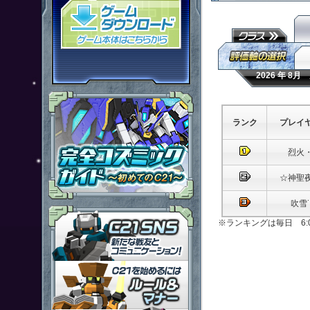
「鋼鉄戦記Ｃ２１」ゲームダウン
2026 年 8
ランク
プレイ
烈火
☆神聖
吹雪
「鋼鉄戦記Ｃ２１」ＳＮＳ
※ランキングは毎日 6:
「鋼鉄戦記Ｃ２１」ルール＆マ