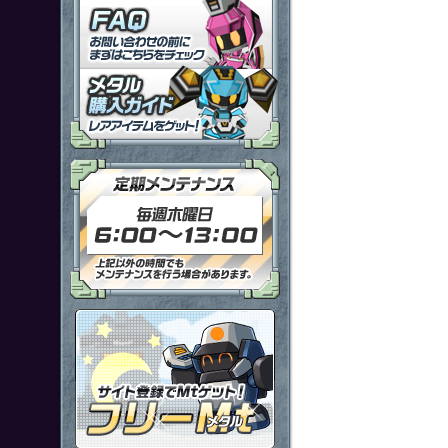
「鋼鉄戦記Ｃ２１」ＦＡＱ
メタル購入ガイドはこちらから
定期メンテナンス 毎週木曜日6
ポイント感覚で有料通貨をゲット