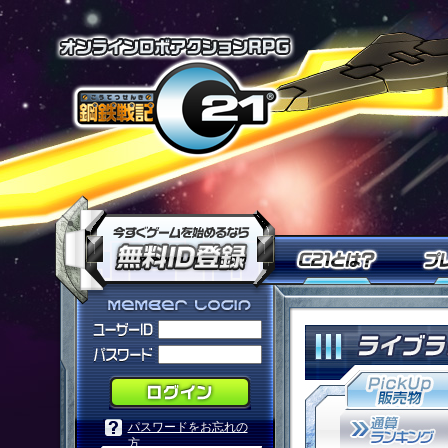
オンラインロ
今すぐ「鋼鉄戦記Ｃ２１」を
Ｃ２１
「鋼鉄戦記Ｃ２１」メンバーログ
パスワードをお忘れの
方