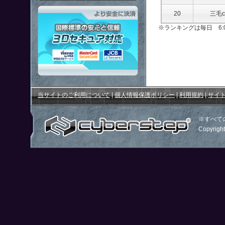
「鋼鉄戦記Ｃ２１」はより安全
20
三毛c
※ランキングは毎日 6:
当サイトのご利用について
|
個人情報保護ポリシー
|
利用規約
|
サイ
※すべて
Copyright