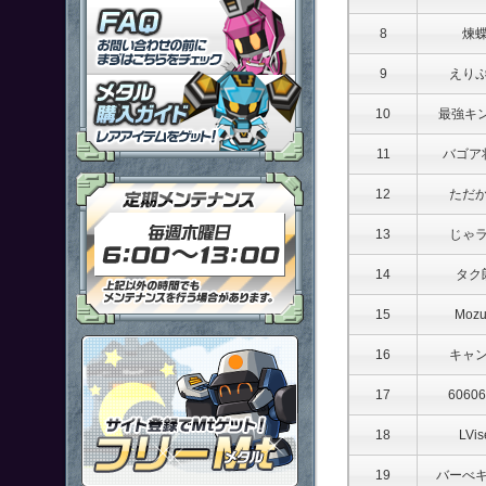
「鋼鉄戦記Ｃ２１」ＦＡＱ
8
煉
9
えり
メタル購入ガイドはこちらから
10
最強キ
11
バゴア
定期メンテナンス 毎週木曜日6
12
ただ
13
じゃ
14
タク
15
Moz
ポイント感覚で有料通貨をゲット
16
キャ
17
60606
18
LVis
19
バーべ