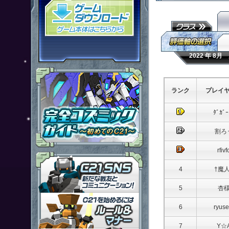
「鋼鉄戦記Ｃ２１」ゲームダウン
2022 年 8
ランク
プレイ
ﾀﾞｶﾞ
割ろ
rfivf
「鋼鉄戦記Ｃ２１」ＳＮＳ
4
†魔人
5
杏
「鋼鉄戦記Ｃ２１」ルール＆マ
6
ryusei
7
Y☆