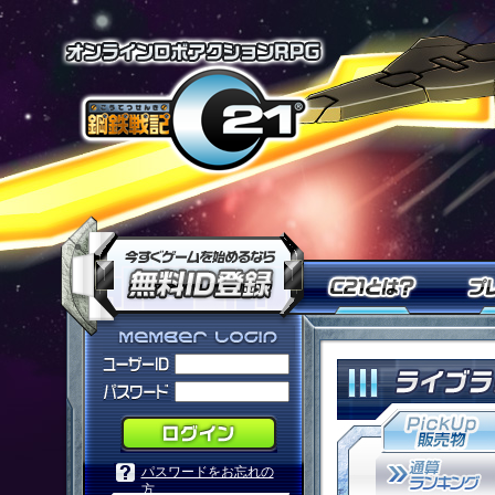
オンラインロ
今すぐ「鋼鉄戦記Ｃ２１」を
Ｃ２１
「鋼鉄戦記Ｃ２１」メンバーログ
パスワードをお忘れの
方