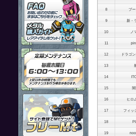
「鋼鉄戦記Ｃ２１」ＦＡＱ
8
ブー
9
新・
メタル購入ガイドはこちらから
10
ノ
11
pir
定期メンテナンス 毎週木曜日6
12
ドラゴン
13
14
IT
15
闇
ポイント感覚で有料通貨をゲット
16
ヒロ
17
フィッ
18
P
19
no