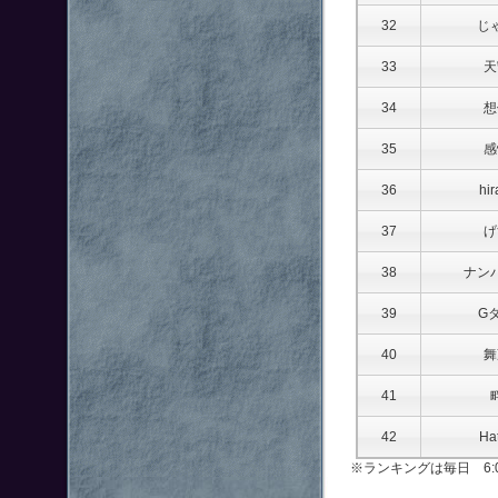
32
じ
33
天
34
想
35
感
36
hir
37
げ
38
ナン
39
G
40
舞
41
42
Ha
※ランキングは毎日 6: