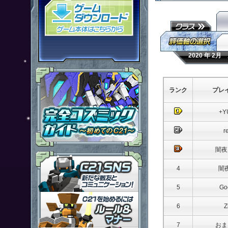
「鋼鉄戦記Ｃ２１」ゲームダウン
2020 年 2
ランク
プレ
+Y
r
闇夜
「鋼鉄戦記Ｃ２１」ＳＮＳ
4
闇
5
Go
「鋼鉄戦記Ｃ２１」ルール＆マ
6
Z
7
おま