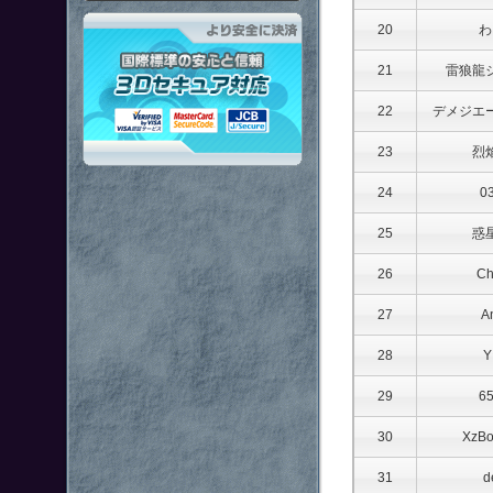
「鋼鉄戦記Ｃ２１」はより安全
20
わ
21
雷狼龍
22
デメジエ
23
烈
24
03
25
惑
26
Ch
27
A
28
Y
29
6
30
XzB
31
d