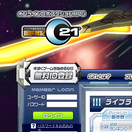
オンラインロ
今すぐ「鋼鉄戦記Ｃ２１」を
Ｃ２１
「鋼鉄戦記Ｃ２１」メンバーログ
パスワードをお忘れの
方