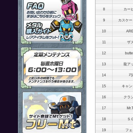
「鋼鉄戦記Ｃ２１」ＦＡＱ
8
カー
9
カスケー
メタル購入ガイドはこちらから
10
AR
11
ザ
定期メンテナンス 毎週木曜日6
12
butte
13
龍ア
14
巧
15
キャン
ポイント感覚で有料通貨をゲット
16
クラ
17
Mr.
18
Ｓ
19
フェ