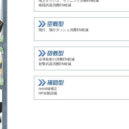
地上ダッシュ、ランニング消費EN軽減
「鋼鉄戦記Ｃ２１」ＦＡＱ
格闘武器消費EN軽減
メタル購入ガイドはこちらから
飛行、飛行ダッシュ消費EN軽減
定期メンテナンス 毎週木曜日6:00～13:00 上記以外の時間でもメンテナン
全弾発射の消費EN軽減
射撃武器消費EN軽減
resist値補正
ポイント感覚で有料通貨をゲット！｜フリーMt
HP自動回復