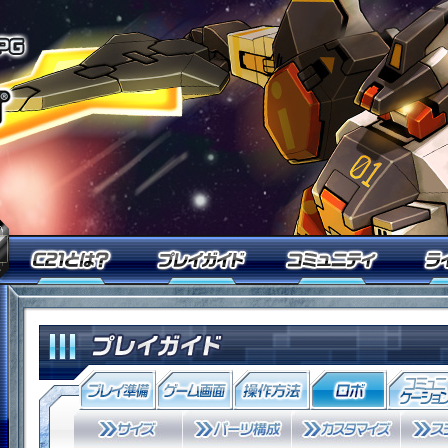
オンラインロボアクションRPG「鋼
今すぐ「鋼鉄戦記Ｃ２１」を始めるなら無料ID登録
Ｃ２１とは？
プレイガイド
コミュ
「鋼鉄戦記Ｃ２１」メンバーログイン