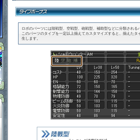
「鋼鉄戦記Ｃ２１」ゲームダウンロード
ロボのパーツには陸戦型、空戦型、砲戦型、補助型などに分類される
このパーツのタイプを一定以上揃えてカスタマイズすると、揃えたタ
生します。
「鋼鉄戦記Ｃ２１」ＳＮＳ
「鋼鉄戦記Ｃ２１」ルール＆マナー