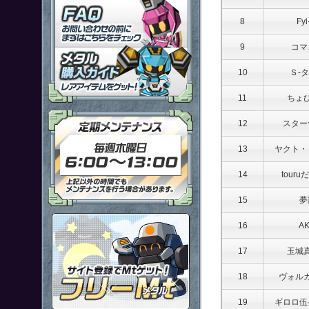
「鋼鉄戦記Ｃ２１」ＦＡＱ
8
Fyi
9
コマ
メタル購入ガイドはこちらから
10
Ｓ‐
11
ちょ
定期メンテナンス 毎週木曜日6
12
スター
13
ヤクト・
14
tour
15
夢
ポイント感覚で有料通貨をゲット
16
A
17
玉城
18
ヴォル
19
ギロロ伍