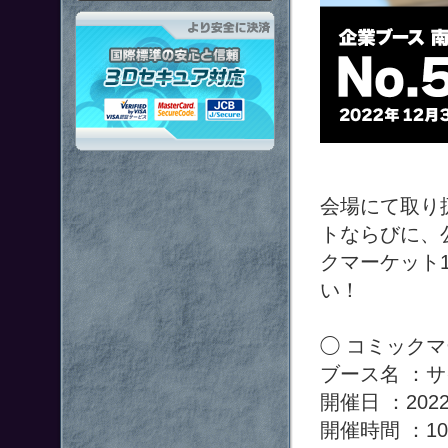
「鋼鉄戦記Ｃ２１」はより安全
会場にて取り
トならびに、公
クマーケット
い！
◯ コミックマ
ブース名 ：
開催日 ：202
開催時間 ：10: