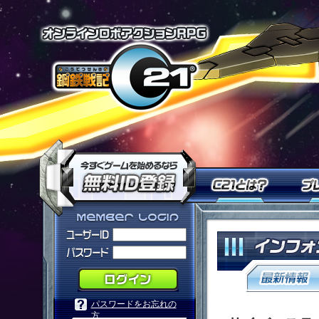
オンラインロ
今すぐ「鋼鉄戦記Ｃ２１」を
Ｃ２１
「鋼鉄戦記Ｃ２１」メンバーログ
パスワードをお忘れの
方