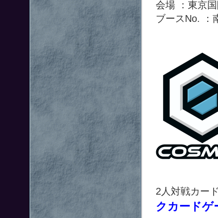
会場 ：東京
ブースNo. ：
2人対戦カー
クカードゲ