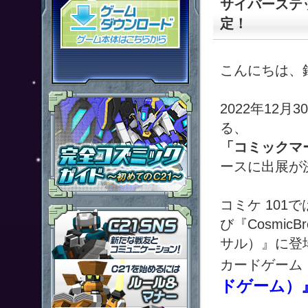
サイバーステ
「鋼鉄戦記Ｃ２１」ゲームダウン
定！
こんにちは、
2022年12
る、
「コミックマー
ースに出展が
コミケ 101
「鋼鉄戦記Ｃ２１」ＳＮＳ
び『CosmicB
サル）』に登
カードゲーム
「鋼鉄戦記Ｃ２１」ルール＆マ
ドゲーム）