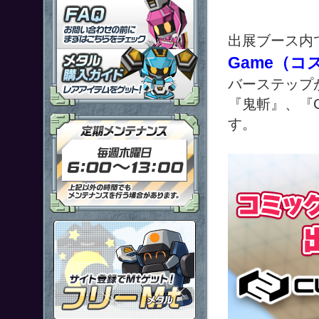
「鋼鉄戦記Ｃ２１」ＦＡＱ
出展ブース内
メタル購入ガイドはこちらから
Game（
バーステップ
『鬼斬』、『Co
定期メンテナンス 毎週木曜日6
す。
ポイント感覚で有料通貨をゲット