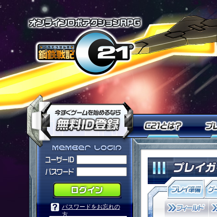
オンラインロ
今すぐ「鋼鉄戦記Ｃ２１」を
Ｃ２１
「鋼鉄戦記Ｃ２１」メンバーログ
パスワードをお忘れの
方