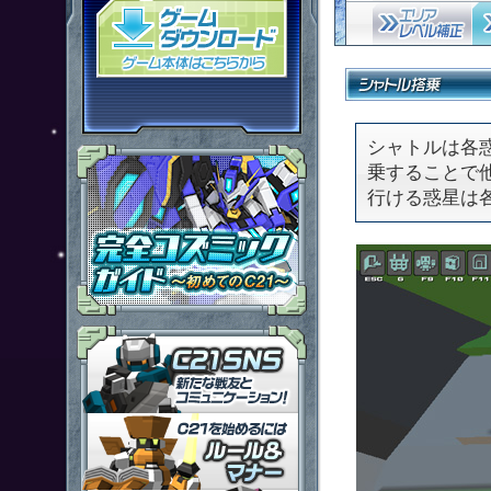
「鋼鉄戦記Ｃ２１」ゲームダウン
シャトルは各
乗することで
行ける惑星は
「鋼鉄戦記Ｃ２１」ＳＮＳ
「鋼鉄戦記Ｃ２１」ルール＆マ