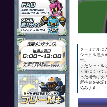
「鋼鉄戦記Ｃ２１」ＦＡＱ
メタル購入ガイドはこちらから
定期メンテナンス 毎週木曜日6
ターミナルに
シャトル選択
す。
またシャトル
く先によって
ポイント感覚で有料通貨をゲット
った場合は次
所持金を確認
込みます。