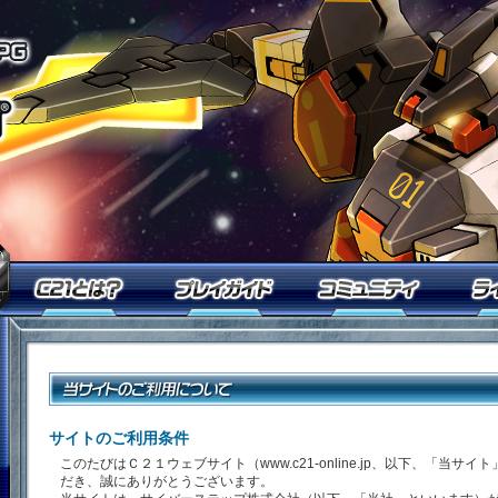
オンラインロボアクションRPG「鋼
今すぐ「鋼鉄戦記Ｃ２１」を始めるなら無料ID登録
Ｃ２１とは？
プレイガイド
コミュ
「鋼鉄戦記Ｃ２１」メンバーログイン
サイトのご利用条件
このたびはＣ２１ウェブサイト（www.c21-online.jp、以下、「当サ
だき、誠にありがとうございます。