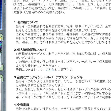
当サイトは、サイバーステップ株式会社（以下、「当社」といいます）
「鋼鉄戦記Ｃ２１」ゲームダウンロード
様に対し、各種情報・サービスの提供（以下、「当サービス」といいま
当サイトのご利用にあたっては、事前に以下の事項（以下、「本規約」
同意された場合にのみご利用ください。
１.著作権について
当サイトに掲載されております文章、写真、映像、デザインなど、全て
社もしくは当社にその利用を認めた権利者に帰属しています。
これらの著作権は、各国の著作権法、各種条約、その他の法律で保護さ
当社又その他の権利者が事前に承認した場合を除いて、当サイトを通じ
売、頒布、出版、その他私的使用の範囲を超えて使用することはできま
２.個人情報保護について
お客様が本サービスをご利用いただく際、当社はお客様に対し、個人情
がございます。
この場合、お客様の個人情報は当社のプライバシーポリシー（個人情報
より取り扱わせていただきます。
詳細につきましては、
こちら
をご覧下さい。
「鋼鉄戦記Ｃ２１」ＳＮＳ
３.必要なプラグイン、ヘルパーアプリケーション等
当サイトのリンクは原則自由です。ただし、予告なくページの追加、変
とがありますことをご了承ください。
また、当社は、当サイトから、もしくは当サイトへリンクを張っている
ェブサイト（以下、「第三者サイト」といいます）の内容を保証するも
「鋼鉄戦記Ｃ２１」ルール＆マナー
第三者サイトのご利用に当たっては、それらのウェブサイトのご利用条
４.免責事項
当社では常に細心の注意を払って当サイトの管理・運営を行っておりま