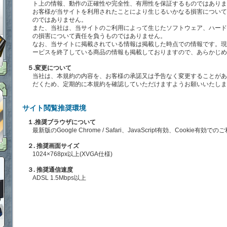
「鋼鉄戦記Ｃ２１」ＦＡＱ
ト上の情報、動作の正確性や完全性、有用性を保証するものではありま
お客様が当サイトを利用されたことにより生じるいかなる損害について
のではありません。
また、当社は、当サイトのご利用によって生じたソフトウェア、ハード
の損害について責任を負うものではありません。
メタル購入ガイドはこちらから
なお、当サイトに掲載されている情報は掲載した時点での情報です。現
ービスを終了している商品の情報も掲載しておりますので、あらかじめ
５.変更について
当社は、本規約の内容を、お客様の承諾又は予告なく変更することがあ
だくため、定期的に本規約を確認していただけますようお願いいたしま
定期メンテナンス 毎週木曜日6:00～13:00 上記以外の時間でもメンテナン
サイト閲覧推奨環境
１.推奨ブラウザについて
最新版のGoogle Chrome / Safari、JavaScript有効、Cookie
２. 推奨画面サイズ
1024×768px以上(XVGA仕様)
ポイント感覚で有料通貨をゲット！｜フリーMt
３. 推奨通信速度
ADSL 1.5Mbps以上