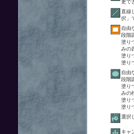
更で
直線
択」
自由
段階
塗り
みの
塗り
塗り
自由
段階
塗り
みの
塗り
塗り
選択
キャ