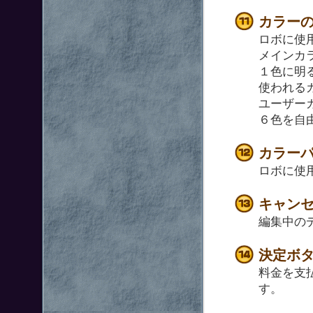
カラー
ロボに使
メインカ
１色に明
使われる
ユーザー
６色を自
カラー
ロボに使
キャン
編集中の
決定ボ
料金を支
す。