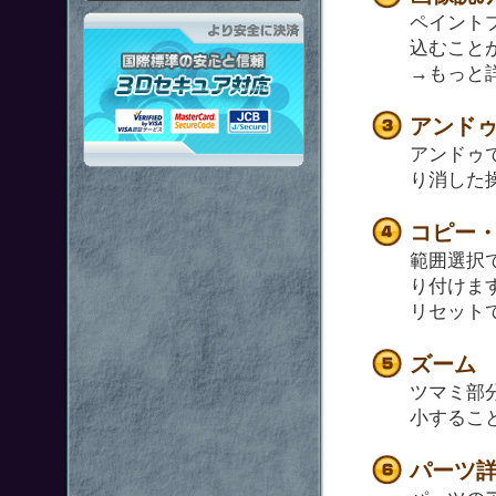
ペイント
「鋼鉄戦記Ｃ２１」はより安全
込むこと
→もっと
アンド
アンドゥ
り消した
コピー
範囲選択
り付けま
リセット
ズーム
ツマミ部
小するこ
パーツ