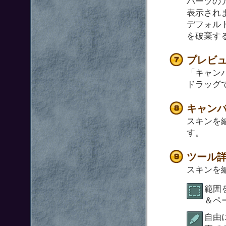
パーツの
表示され
デフォル
を破棄す
プレビ
「キャン
ドラッグ
キャン
スキンを
す。
ツール
スキンを
範囲
＆ペ
自由