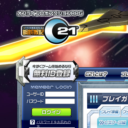
オンラインロ
今すぐ「鋼鉄戦記Ｃ２１」を
Ｃ２１
「鋼鉄戦記Ｃ２１」メンバーログ
パスワードをお忘れの
方