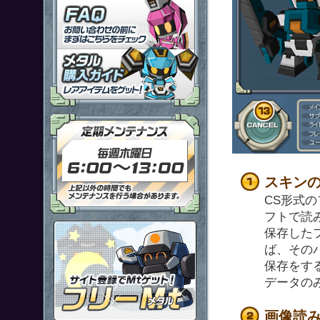
「鋼鉄戦記Ｃ２１」ＦＡＱ
メタル購入ガイドはこちらから
定期メンテナンス 毎週木曜日6
スキン
CS形式
フトで読
ポイント感覚で有料通貨をゲット
保存した
ば、その
保存をす
データの
画像読