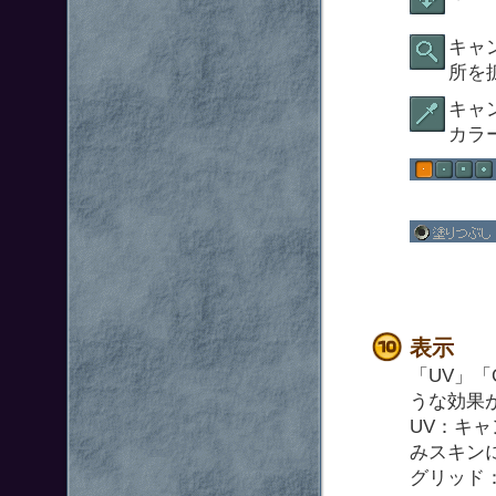
キャ
所を
キャ
カラ
表示
「UV」
うな効果
UV：キ
みスキン
グリッド