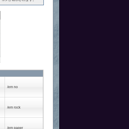
/em no
/em rock
/em paper