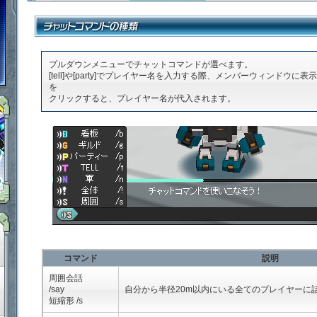
「鋼鉄戦記Ｃ２１」ゲームダウンロード
プルダウンメニューでチャットコマンドが選べます。
[tell]や[party]でプレイヤー名を入力する際、メンバーウィンドウ
を
クリックすると、プレイヤー名が代入されます。
「鋼鉄戦記Ｃ２１」ＳＮＳ
コマンド
説明
「鋼鉄戦記Ｃ２１」ルール＆マナー
周囲会話
/say
自分から半径20m以内にいる全てのプレイヤーに
短縮形 /s