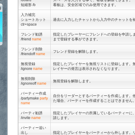
/board
スペースを入力する事で、看板を解除できます。
短縮形 /b
看板は、安全区域でのみ使用できます。
「鋼鉄戦記Ｃ２１」はより安全に決済できる3Dセキュア対応
入力補完
ショートカット
過去に入力したチャットから入力中のチャットを
ctr+space
フレンド勧誘
指定したプレーヤーにフレンドへの登録を申請しま
/friend
name
まで登録する事ができます。
フレンド削除
フレンド登録を解除します。
/friendoff
name
無視登録
指定したプレイヤーを無視リストに登録します。
/ignore
name
レイヤーの発言は表示されなくなります。
無視削除
無視登録を解除します。
/ignoreoff
name
パーティー作成
自分をリーダーとするパーティーを作成します。
/partymake
party
た場合、パーティーを作成することはできません
name
パーティ勧誘
指定したプレイヤーの所属しているパーティーに
/invite
name
請します。
パーティー追い
出し
指定したプレイヤーをパーティーから外します。