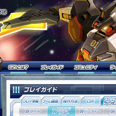
オンラインロボアクションRPG「鋼
今すぐ「鋼鉄戦記Ｃ２１」を始めるなら無料ID登録
Ｃ２１とは？
プレイガイド
コミュ
「鋼鉄戦記Ｃ２１」メンバーログイン