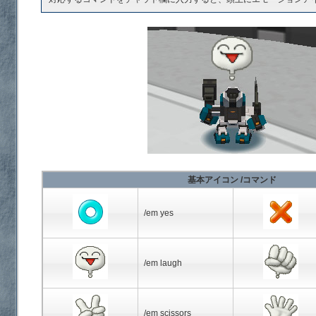
基本アイコン /コマンド
/em yes
/em laugh
/em scissors