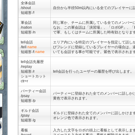
「鋼鉄戦記Ｃ２１」ＦＡＱ
全体会話
/shout
自分から半径50m以内にいる全てのプレイヤーに
短縮形 /!
軍会話
同じ軍か、チームに所属している全てのメンバー
メタル購入ガイドはこちらから
/nation
なお、この軍会話は「演習場」、「ロボGP」、「BATT
短縮形 /n
で軍、もしくはチームに所属した時有効となりま
tell会話
エリア内にいる特定のプレイヤーを指定して話し
/tell
name
びフレンドに登録しているプレイヤーの場合は、
定期メンテナンス 毎週木曜日6:00～13:00 上記以外の時間でもメンテナン
短縮形 /t
name
いても会話する事が可能です。紫色で表示されま
tell会話先履歴
/replay
短縮形 /r
tell会話を行ったユーザーの履歴を呼び出します。
ショートカット
ctr+r
パーティー会話
パーティーに登録された全てのメンバーに話しか
ポイント感覚で有料通貨をゲット！｜フリーMt
/psay
黄色で表示されます。
短縮形 /p
ギルド会話
ギルドに登録された全てのメンバーに話しかけま
/gsay
オレンジ色で表示されます。
短縮形 /g
看板
入力した文字をロボの頭上に看板として表示しま