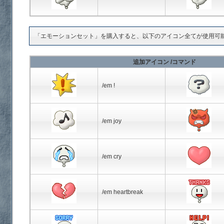
「エモーションセット」を購入すると、以下のアイコン全てが使用可
追加アイコン /コマンド
/em !
/em joy
/em cry
/em heartbreak