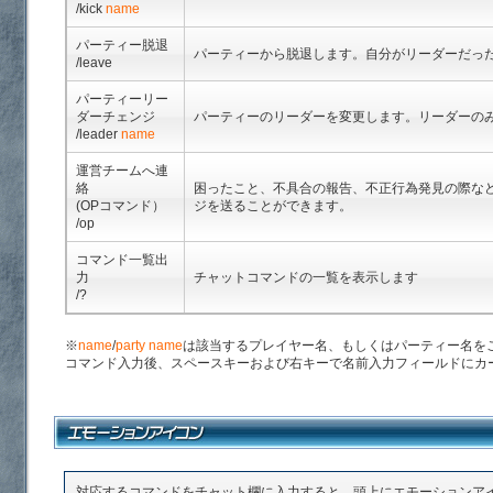
/kick
name
パーティー脱退
パーティーから脱退します。自分がリーダーだっ
/leave
パーティーリー
ダーチェンジ
パーティーのリーダーを変更します。リーダーの
/leader
name
運営チームへ連
絡
困ったこと、不具合の報告、不正行為発見の際な
(OPコマンド）
ジを送ることができます。
/op
コマンド一覧出
力
チャットコマンドの一覧を表示します
/?
※
name
/
party name
は該当するプレイヤー名、もしくはパーティー名を
コマンド入力後、スペースキーおよび右キーで名前入力フィールドにカ
対応するコマンドをチャット欄に入力すると、頭上にエモーションア