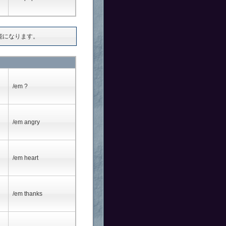
能になります。
/em ?
/em angry
/em heart
/em thanks