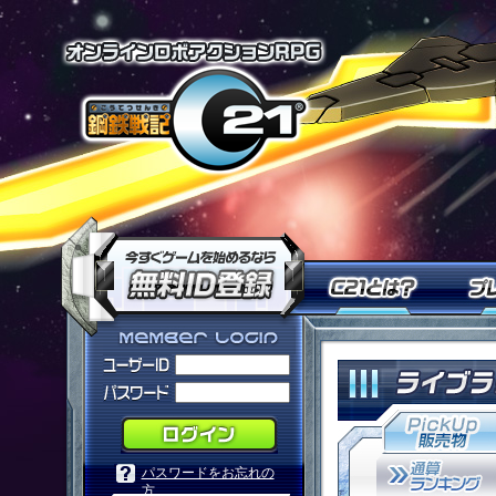
オンラインロ
今すぐ「鋼鉄戦記Ｃ２１」を
Ｃ２１
「鋼鉄戦記Ｃ２１」メンバーログ
パスワードをお忘れの
方