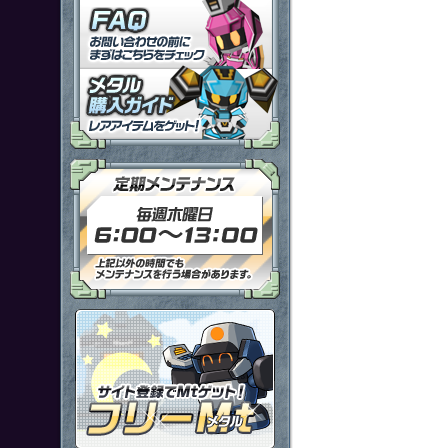
「鋼鉄戦記Ｃ２１」ＦＡＱ
メタル購入ガイドはこちらから
定期メンテナンス 毎週木曜日6
ポイント感覚で有料通貨をゲット