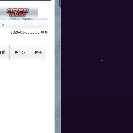
キン
2026-08-08 05:50 更新
闘賞
チキン
称号