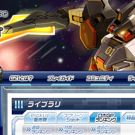
オンラインロボアクションRPG「鋼
今すぐ「鋼鉄戦記Ｃ２１」を始めるなら無料ID登録
Ｃ２１とは？
プレイガイド
コミュ
「鋼鉄戦記Ｃ２１」メンバーログイン