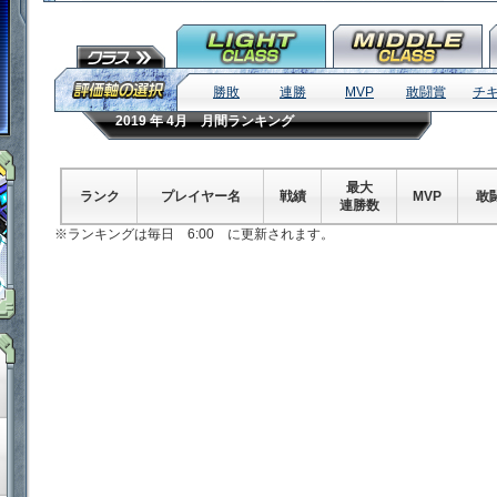
「鋼鉄戦記Ｃ２１」ゲームダウンロード
勝敗
連勝
MVP
敢闘賞
チ
2019 年 4月 月間ランキング
最大
ランク
プレイヤー名
戦績
MVP
敢
連勝数
※ランキングは毎日 6:00 に更新されます。
「鋼鉄戦記Ｃ２１」ＳＮＳ
「鋼鉄戦記Ｃ２１」ルール＆マナー