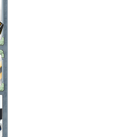
「鋼鉄戦記Ｃ２１」ＦＡＱ
メタル購入ガイドはこちらから
定期メンテナンス 毎週木曜日6:00～13:00 上記以外の時間でもメンテナン
ポイント感覚で有料通貨をゲット！｜フリーMt