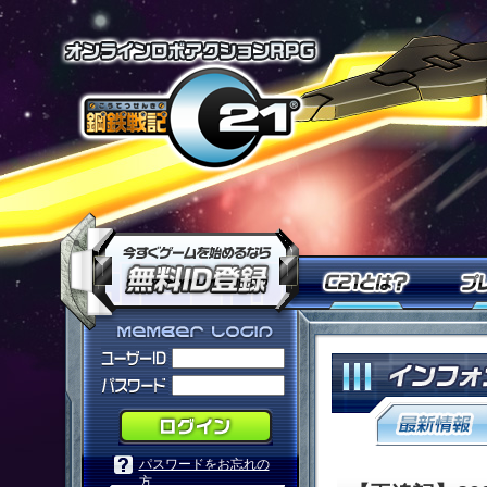
オンラインロ
今すぐ「鋼鉄戦記Ｃ２１」を
Ｃ２１
「鋼鉄戦記Ｃ２１」メンバーログ
パスワードをお忘れの
方