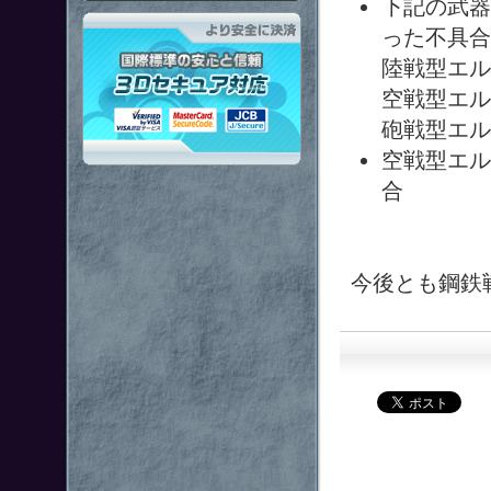
下記の武器
「鋼鉄戦記Ｃ２１」はより安全
った不具合
陸戦型エル
空戦型エル
砲戦型エル
空戦型エル
合
今後とも鋼鉄