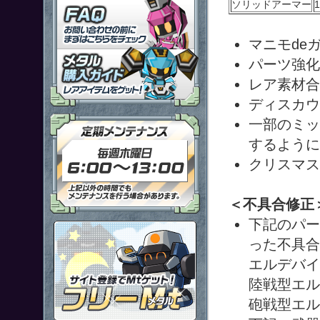
ソリッドアーマー
1
「鋼鉄戦記Ｃ２１」ＦＡＱ
マニモde
メタル購入ガイドはこちらから
パーツ強化
レア素材合
ディスカウ
定期メンテナンス 毎週木曜日6
一部のミッ
するように
クリスマス
＜不具合修正
下記のパー
ポイント感覚で有料通貨をゲット
った不具合
エルデバイ
陸戦型エル
砲戦型エル