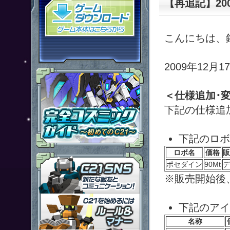
【再追記】20
「鋼鉄戦記Ｃ２１」ゲームダウン
こんにちは、
2009年12
＜仕様追加･
下記の仕様追
下記のロボ
ロボ名
価格
販
「鋼鉄戦記Ｃ２１」ＳＮＳ
ポセダイン
90Mt
デ
※販売開始後
「鋼鉄戦記Ｃ２１」ルール＆マ
下記のアイ
名称