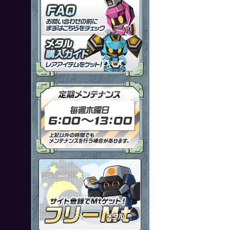
「鋼鉄戦記Ｃ２１」ＦＡＱ
メタル購入ガイドはこちらから
定期メンテナンス 毎週木曜日6
ポイント感覚で有料通貨をゲット