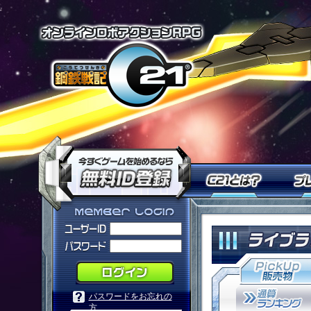
オンラインロ
今すぐ「鋼鉄戦記Ｃ２１」を
Ｃ２１
「鋼鉄戦記Ｃ２１」メンバーログ
パスワードをお忘れの
方