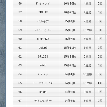
56
ﾄﾞＳマンＶ
16勝16敗
4連勝
0回
57
ZBLUE
16勝27敗
2連勝
6回
58
イルキア
15勝4敗
7連勝
6回
59
♪☆チェケ☆♪
15勝5敗
12連勝
0回
60
butterflyX
15勝6敗
6連勝
8回
61
quisp3
15勝11敗
6連勝
2回
62
971223
15勝13敗
5連勝
0回
63
eri-to
15勝25敗
6連勝
0回
64
ｋｋｓｐ
14勝1敗
10連勝
0回
65
Ｅ・バルティス
14勝3敗
13連勝
1回
66
kaiga
14勝4敗
9連勝
2回
67
使えない兵士
14勝6敗
5連勝
0回