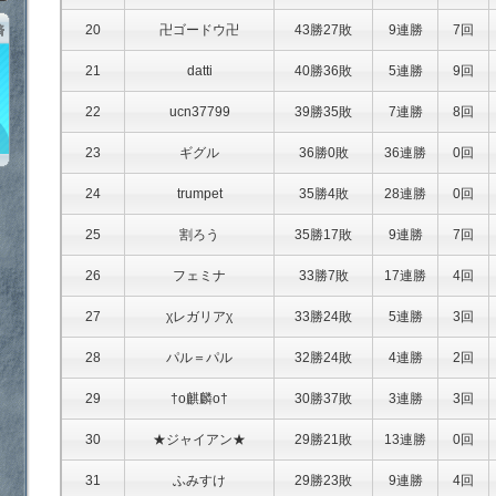
「鋼鉄戦記Ｃ２１」はより安全に決済できる3Dセキュア対応
20
卍ゴードウ卍
43勝27敗
9連勝
7回
21
datti
40勝36敗
5連勝
9回
22
ucn37799
39勝35敗
7連勝
8回
23
ギグル
36勝0敗
36連勝
0回
24
trumpet
35勝4敗
28連勝
0回
25
割ろう
35勝17敗
9連勝
7回
26
フェミナ
33勝7敗
17連勝
4回
27
χレガリアχ
33勝24敗
5連勝
3回
28
パル＝パル
32勝24敗
4連勝
2回
29
†o麒麟o†
30勝37敗
3連勝
3回
30
★ジャイアン★
29勝21敗
13連勝
0回
31
ふみすけ
29勝23敗
9連勝
4回