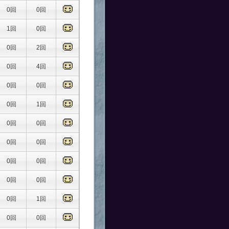
0回
0回
1回
0回
0回
2回
0回
4回
0回
0回
0回
1回
0回
0回
0回
0回
0回
0回
0回
0回
0回
1回
0回
0回