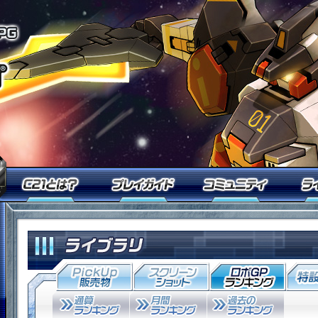
オンラインロボアクションRPG「鋼
今すぐ「鋼鉄戦記Ｃ２１」を始めるなら無料ID登録
Ｃ２１とは？
プレイガイド
コミュ
「鋼鉄戦記Ｃ２１」メンバーログイン