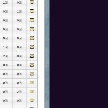
1回
0回
0回
1回
0回
0回
0回
0回
0回
0回
1回
0回
2回
0回
0回
0回
0回
0回
0回
0回
0回
2回
0回
0回